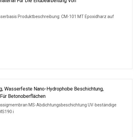
terial Für Die Endbearbeitung Von
sserbasis Produktbeschreibung: CM-101 MT Epoxidharz auf
g, Wasserfeste Nano-Hydrophobe Beschichtung,
Für Betonoberflächen
üssigmembran MS-Abdichtungsbeschichtung UV-beständige
S190 i