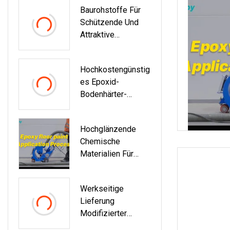
Baurohstoffe Für
Age Farblose
Schützende Und
Flüssige Rohstoffe
Attraktive
Für Epoxid-
Epoxidbodenbeläg
Bodenbeläge
E
Hochkostengünstig
Es Epoxid-
Bodenhärter-
Reparaturmaterial
R-2020
Hochglänzende
Chemische
Materialien Für
Epoxid-
Bodenbeschichtung
Werkseitige
En
Lieferung
Modifizierter
Cycloaliphatischer