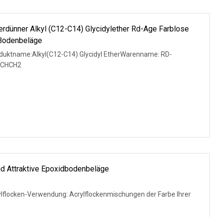
erdünner Alkyl (C12-C14) Glycidylether Rd-Age Farblose
-Bodenbeläge
duktname:Alkyl(C12-C14) Glycidyl EtherWarenname: RD-
(CHCH2
d Attraktive Epoxidbodenbeläge
lflocken-Verwendung: Acrylflockenmischungen der Farbe Ihrer