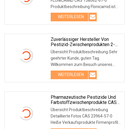
FLONICAMID CAS 158062-67-0
Produktbeschreibung Flonicamid ist
selektiv, systemisch,
WEITERLESEN
Zuverlässiger Hersteller Von
Pestizid-Zwischenprodukten 2-
Methylthiophen CAS 554-14-3
Übersicht Produktbeschreibung Sehr
geehrter Kunde, guten Tag.
Willkommen zum Besuch unseres
Produkts. 2-Methylthiophen
WEITERLESEN
Pharmazeutische Pestizide Und
Farbstoffzwischenprodukte CAS
23964-57-0 Zum Besten Preis
Übersicht Produktbeschreibung
Detaillierte Fotos CAS 23964-57-0
Heiße Verkaufsprodukte Firmenprofil
Anhui Jiakenuo Techn