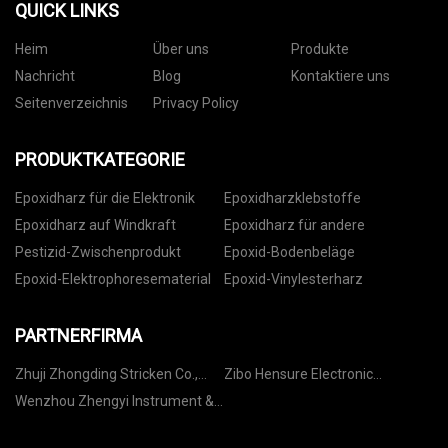
QUICK LINKS
Heim
Über uns
Produkte
Nachricht
Blog
Kontaktiere uns
Seitenverzeichnis
Privacy Policy
PRODUKTKATEGORIE
Epoxidharz für die Elektronik
Epoxidharzklebstoffe
Epoxidharz auf Windkraft
Epoxidharz für andere
Pestizid-Zwischenprodukt
Epoxid-Bodenbeläge
Epoxid-Elektrophoresematerial
Epoxid-Vinylesterharz
PARTNERFIRMA
Zhuji Zhongding Stricken Co.,
Zibo Hensure Electronic
GmbH
Equipment Co., Ltd
Wenzhou Zhengyi Instrument &
Valve Co., Ltd.