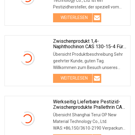
Technology Co., Ltd. ist ein
Landwirtschafts-Zwischenprodukt
Pestizidhersteller, der speziell vom
Hersteller
Ministerium für
WEITERLESEN
Zwischenprodukt 1,4-
Naphthochinon CAS 130-15-4 Für
Pestizid-Bakterizid
Übersicht Produktbeschreibung Sehr
geehrter Kunde, guten Tag.
Willkommen zum Besuch unseres
Produkts. 1,4-Naphthochino
WEITERLESEN
Werkseitig Lieferbare Pestizid-
Zwischenprodukte Prallethrin CAS-
Nr. 23031-36-9 Hochreines
Übersicht Shanghai Terui OP New
Prallethrin
Material Technology Co., Ltd.
WAS:+86;150/3610-2190 Verpackung
und Versand Wir verwende