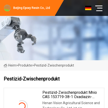
Beijing Epoxy Resin Co., Ltd
Heim
>
Produkte
>
Pestizid-Zwischenprodukt
Pestizid-Zwischenprodukt
Pestizid-Zwischenprodukt Mnio
CAS 153719-38-1 Oxadiazin-
Thiamethoxam-Zwischenprodukt
Henan Vision Agricultural Science and
Ccmt CAS 105827-91-6