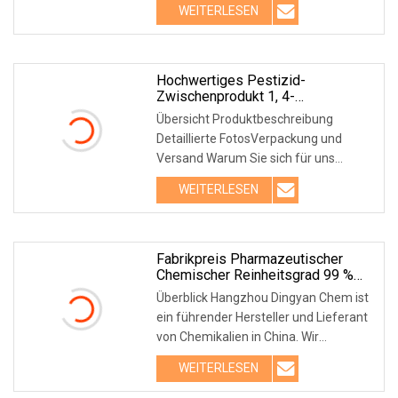
WEITERLESEN
Hochwertiges Pestizid-
Zwischenprodukt 1, 4-
Dichlorbenzol CAS 106-46-7
Übersicht Produktbeschreibung
Detaillierte FotosVerpackung und
Versand Warum Sie sich für uns
entscheiden sollten 1. Um
WEITERLESEN
Fabrikpreis Pharmazeutischer
Chemischer Reinheitsgrad 99 %
CAS-Nr. 37110-24-0 Arzneimittel,
Überblick Hangzhou Dingyan Chem ist
Pestizidzwischenprodukte
ein führender Hersteller und Lieferant
Dimedondioxim [zur Bestimmung
von Chemikalien in China. Wir
Von Co]
entwickeln, pro
WEITERLESEN