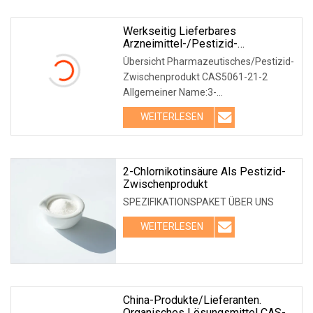
Werkseitig Lieferbares
Arzneimittel-/Pestizid-
Zwischenprodukt CAS 5061-21-2
Übersicht Pharmazeutisches/Pestizid-
Auf Lager
Zwischenprodukt CAS5061-21-2
Allgemeiner Name:3-
Bromdihydrofuran-2(3H)-
WEITERLESEN
onGrundlegen
2-Chlornikotinsäure Als Pestizid-
Zwischenprodukt
SPEZIFIKATIONSPAKET ÜBER UNS
WEITERLESEN
China-Produkte/Lieferanten.
Organisches Lösungsmittel CAS-