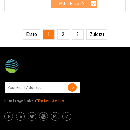
WEITERLESEN
Erste
1
2
3
Zuletzt
Eine Frage haben?
Klicken Sie hier