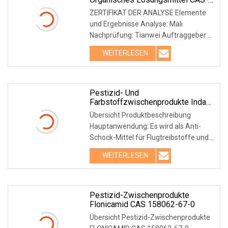
Nr. 75-09-2 Dichlormethan Für
ZERTIFIKAT DER ANALYSE Elemente
Pestizid-Zwischenprodukte
und Ergebnisse Analyse: Mali
Nachprüfung: Tianwei Auftraggeber:
Wulin Qualitätszertifika
WEITERLESEN
Pestizid- Und
Farbstoffzwischenprodukte Indan
CAS 496-11-7
Übersicht Produktbeschreibung
Hauptanwendung: Es wird als Anti-
Schock-Mittel für Flugtreibstoffe und
als Anti-Schock-Mi
WEITERLESEN
Pestizid-Zwischenprodukte
Flonicamid CAS 158062-67-0
Übersicht Pestizid-Zwischenprodukte