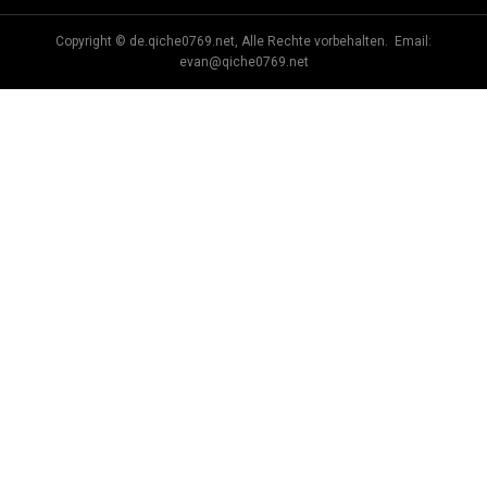
Copyright © de.qiche0769.net, Alle Rechte vorbehalten. Email:
evan@qiche0769.net