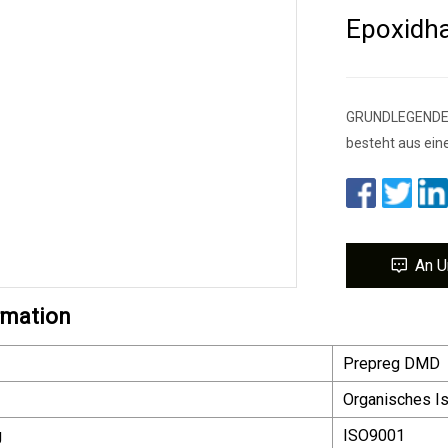
Epoxidh
GRUNDLEGENDE
besteht aus ein
An U
rmation
Prepreg DMD
Organisches Is
g
ISO9001