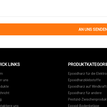
AN UNS SENDE
ICK LINKS
PRODUKTKATEGORI
im
Epoxidharz für die Elektro
r uns
Epoxidharzklebstoffe
odukte
Epoxidharz auf Windkraft
hricht
Epoxidharz für andere
g
Pestizid-Zwischenproduk
taktiere uns
Epoxid-Bodenbeläge