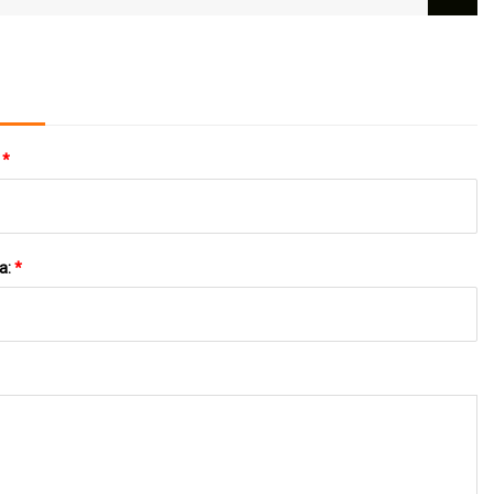
Kundenspezifisches Prepreg
:
*
a:
*