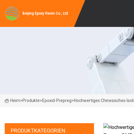
Beijing Epoxy Resin Co., Ltd
Heim
>
Produkte
>
Epoxid-Prepreg
>
Hochwertiges Chinesisches Iso
PRODUKTKATEGORIEN