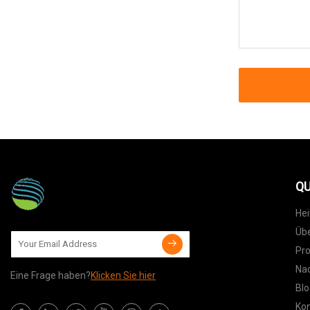
QU
He
Übe
Pr
Nac
Eine Frage haben?
Klicken Sie hier
Blo
Kon