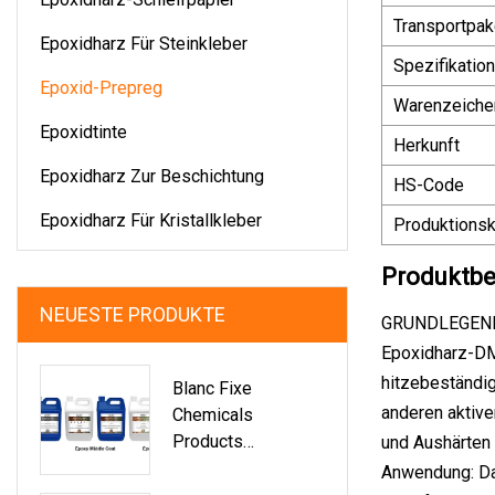
Transportpak
Epoxidharz Für Steinkleber
Spezifikation
Epoxid-Prepreg
Warenzeiche
Epoxidtinte
Herkunft
Epoxidharz Zur Beschichtung
HS-Code
Epoxidharz Für Kristallkleber
Produktionsk
Produktbe
NEUESTE PRODUKTE
GRUNDLEGEN
Epoxidharz-DM
hitzebeständig
Blanc Fixe
anderen aktive
Chemicals
Products
und Aushärten 
Epoxidharz Für Die
Anwendung: Da
Elektronik