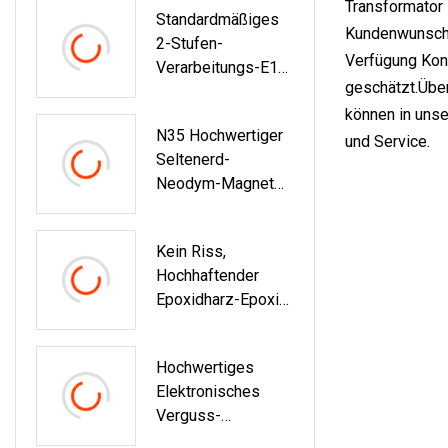
Transformator 
Standardmäßiges
Kundenwunsch m
2-Stufen-
Verfügung Kont
Verarbeitungs-E12-
geschätzt.Über
Festepoxidharz Für
können in unse
Die
N35 Hochwertiger
Elektronikbeschicht
und Service.
Seltenerd-
Ung
Neodym-Magnet
Permanentsilber-
Magnetwürfel
Kein Riss,
Goldmagnet
Hochhaftender
Magnetische
Epoxidharz-Epoxid-
Materialien
Ankerkleber Für
Beton Mit
Hochwertiges
Bewehrungsstahlve
Elektronisches
Rstärkung
Verguss-
Epoxidharz