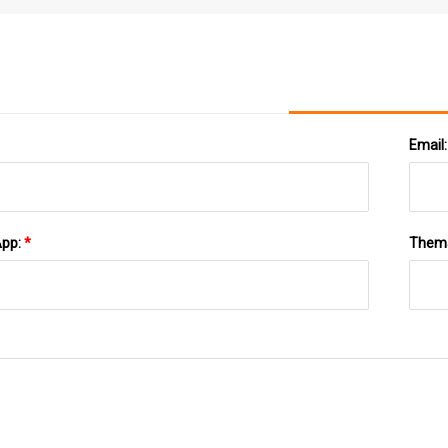
Epoxidharz Für Terrazzoböden
Email
App:
*
Them