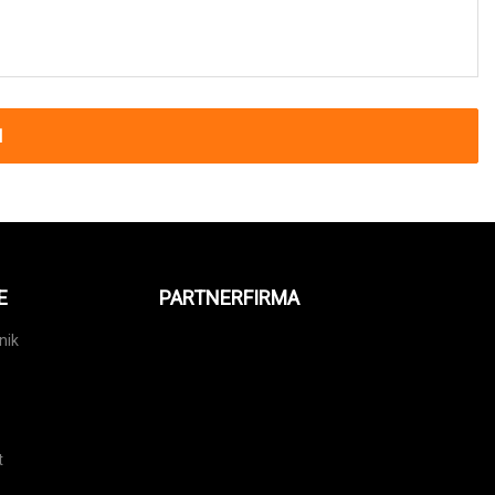
N
E
PARTNERFIRMA
nik
t