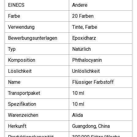
EINECS
Andere
Farbe
20 Farben
Verwendung
Tinte, Farbe
Bewerbungsunterlagen
Epoxidharz
Typ
Natürlich
Komposition
Phthalocyanin
Löslichkeit
Unlöslichkeit
Name
Flüssiger Farbstoff
Transportpaket
10 ml
Spezifikation
10 ml
Warenzeichen
Alida
Herkunft
Guangdong, China