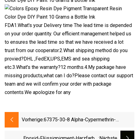
FDA1.What's your Delivery time The lead time is depended
on your order quantity. Our efficient management helped us
to ensures the lead time so that we have received a lot
trust from our cooperator.2.What shipping method do you
provied?DHL ,FedEX,UPS,EMS and sea shipping
etc.3.What's the warranty?12 months.4.My package have
missing products,what can I do?Please contact our support
team and we will confirm your order with package
contents.We apologize for any
Vorherige:
67375-30-8 Alpha-Cypermethrin-
Pestizid-Zwischenprodukte Mit Sicherer
Lieferung
Epoxid-Flüssigpigment-Harzfarbe,
:nächste