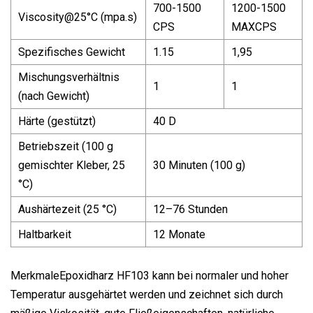
700-1500
1200-1500
Viscosity@25
°C (mpa.s)
CPS
MAXCPS
Spezifisches Gewicht
1.15
1,95
Mischungsverhältnis
1
1
(nach Gewicht)
Härte (gestützt)
40 D
Betriebszeit (100 g
gemischter Kleber, 25
30 Minuten (100 g)
°C)
Aushärtezeit (25 °C)
12–76 Stunden
Haltbarkeit
12 Monate
MerkmaleEpoxidharz HF103 kann bei normaler und hoher
Temperatur ausgehärtet werden und zeichnet sich durch