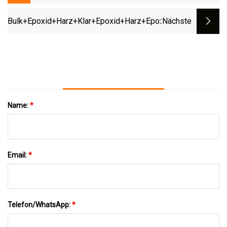
Zwischenprodukte CAS 86-29-3
Diphenylacetonitril Zum Vorzugspreis
Bulk+Epoxid+Harz+Klar+Epoxid+Harz+Epoxid+Boden+Klebst
:nächste
Name:
*
Email:
*
Telefon/WhatsApp:
*