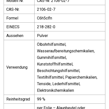
Modell Nr.
CAS-Nr. 2106-02-7
CAS-Nr.
2106-02-7
Formel
C6h5clfn
EINECS
218-282-0
Aussehen
Pulver
Ölbohrhilfsmittel,
Wasseraufbereitungschemikalien,
Gummihilfsmittel,
Kunststoffhilfsmittel,
Verwendung
Beschichtungshilfsmittel,
Textilhilfsmittel, Papierchemikalien,
Tenside, Lederhilfsmittel,
Elektronikchemikalien
Reinheitsgrad
99 %
per Folie – Alaunbeutel oder