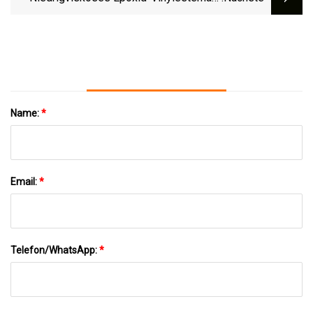
Inv-V411L-Gxx Für Das
Vakuumspritzgussverfahren
Name:
*
Email:
*
Telefon/WhatsApp:
*