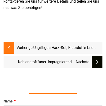
kontaktieren Sie uns für weitere Details und teilen Sie uns
mit, was Sie benötigen!
Vorherige:
Ungiftiges Harz-Set, Klebstoffe Und
Dichtmittel Für Esstischbeschichtungen,
Epoxidharz Und Härter, Hochglänzende
Kohlenstofffaser-Imprägnierender
:nächste
Ab-Kleber-Arbeitsplattenbeschichtungen
Epoxidharzkleber
Name:
*