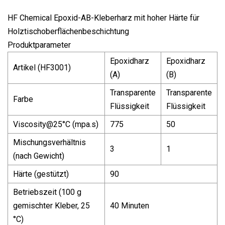
HF Chemical Epoxid-AB-Kleberharz mit hoher Härte für
Holztischoberflächenbeschichtung
Produktparameter
Epoxidharz
Epoxidharz
Artikel (HF3001)
(A)
(B)
Transparente
Transparente
Farbe
Flüssigkeit
Flüssigkeit
Viscosity@25
°C (mpa.s)
775
50
Mischungsverhältnis
3
1
(nach Gewicht)
Härte (gestützt)
90
Betriebszeit (100 g
gemischter Kleber, 25
40 Minuten
°C)