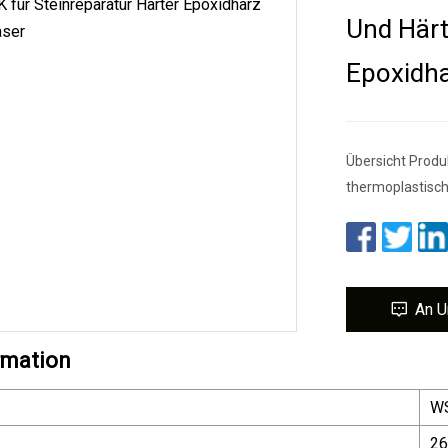
Und Härt
Epoxidha
Übersicht Produ
thermoplastisc
An U
rmation
W
26