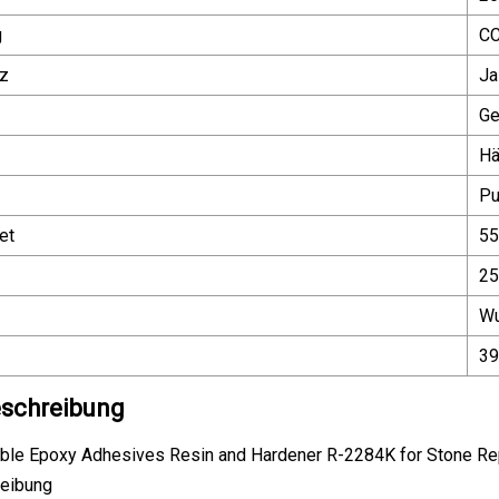
g
CC
z
Ja
Ge
Hä
Pu
et
55
25
Wu
39
schreibung
eibung