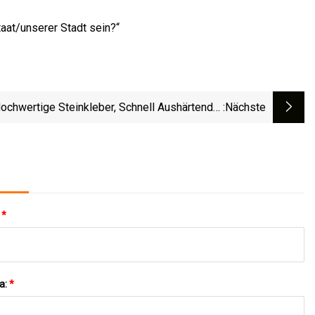
taat/unserer Stadt sein?“
ochwertige Steinkleber, Schnell Aushärtender
:nächste
Epoxidharz-Zweikomponenten-WS-Kleber
:
*
a:
*