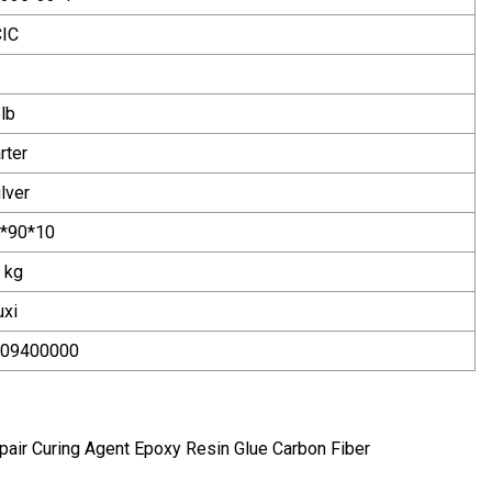
IC
lb
rter
lver
*90*10
 kg
xi
09400000