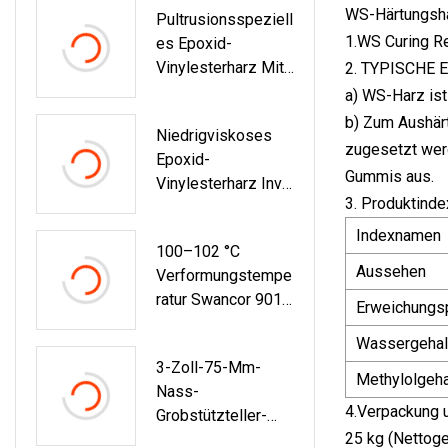
WS-Härtungsh
Pultrusionsspeziell
1.WS Curing Re
Es Epoxid-
Vinylesterharz Mit
2. TYPISCHE 
Hoher
a) WS-Harz ist
Hitzebeständigkeit
b) Zum Aushär
Niedrigviskoses
zugesetzt wer
Epoxid-
Gummis aus.
Vinylesterharz Inv-
3. Produktinde
V411L-Gxx Für Das
Vakuumspritzguss
Indexnamen
100–102 °C
Verfahren
Aussehen
Verformungstempe
Ratur Swancor 901
Erweichungsp
Epoxid-
Wassergehal
Vinylesterharz Für
3-Zoll-75-Mm-
Glasfaser-
Methylolgeha
Nass-
Wassertank
4.Verpackung 
Grobstützteller-
25 kg (Nettoge
Schleifscheiben-