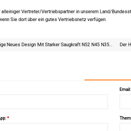
r alleiniger Vertreter/Vertriebspartner in unserem Land/Bundess
wenn Sie dort über ein gutes Vertriebsnetz verfügen.
ige:
Neues Design Mit Starker Saugkraft N52 N45 N35
Der H
Nicuni-Beschichtung Dünner Quadratischer
Rechteckiger Neodym-Magnetmaterialien Für Die
Industrie
Email
App:
*
Them