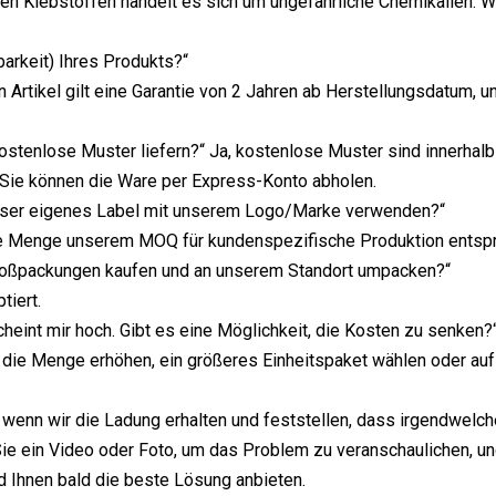
ren Klebstoffen handelt es sich um ungefährliche Chemikalien. Wi
barkeit) Ihres Produkts?“
n Artikel gilt eine Garantie von 2 Jahren ab Herstellungsdatum, 
ostenlose Muster liefern?“ Ja, kostenlose Muster sind innerhalb
. Sie können die Ware per Express-Konto abholen.
nser eigenes Label mit unserem Logo/Marke verwenden?“
ie Menge unserem MOQ für kundenspezifische Produktion entspr
roßpackungen kaufen und an unserem Standort umpacken?“
tiert.
cheint mir hoch. Gibt es eine Möglichkeit, die Kosten zu senken?
 die Menge erhöhen, ein größeres Einheitspaket wählen oder auf 
 wenn wir die Ladung erhalten und feststellen, dass irgendwelche
ie ein Video oder Foto, um das Problem zu veranschaulichen, un
d Ihnen bald die beste Lösung anbieten.