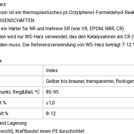
arz
sin ist ein thermoplastisches pt-Octylphenol-Formaldehyd-Reak
EIGENSCHAFTEN:
 ein Härter für NR und mehrere SR (wie IIR, EPDM, NBR, CR).
ten wird nur WS-Harz verwendet, das den Katalysatoren als CR
den muss. Die Referenzverwendung von WS-Harz beträgt 7-12 %
x
Index
Gelber bis brauner, transparenter, flockige
unkt, Ring&Ball, ºC
85-95
t %
≤1,0
lt %
8-12
und Lagerung
wicht), Kraftbeutel innen PE-beschichtet.