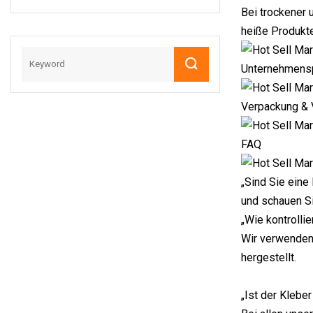
Pads Zum
Bei trockener 
Schleifen Von
heiße Produkt
Bodenholz-
Epoxidharz-
Unternehmensp
Papierblättern
Verpackung & 
FAQ
„Sind Sie eine
und schauen Si
„Wie kontrollie
Wir verwenden
hergestellt.
„Ist der Kleber