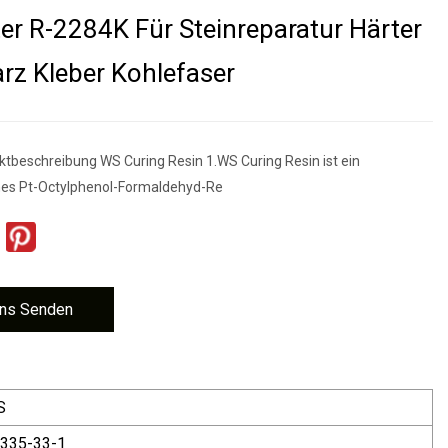
er R-2284K Für Steinreparatur Härter
rz Kleber Kohlefaser
ktbeschreibung WS Curing Resin 1.WS Curing Resin ist ein
hes Pt-Octylphenol-Formaldehyd-Re
ns Senden
S
335-33-1