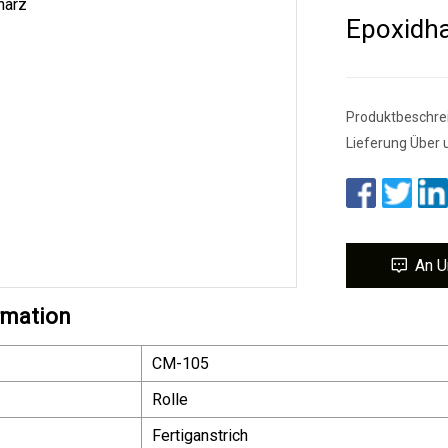
Epoxidha
Produktbeschrei
Lieferung Über u
An U
rmation
CM-105
Rolle
Fertiganstrich