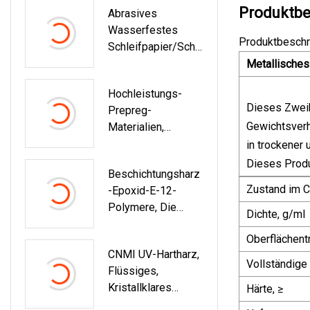
Produktbe
Abrasives
Wasserfestes
Produktbeschr
Schleifpapier/Schl
Eifpapier-Anti-
Metallische
Rutsch-Klebeband
Hochleistungs-
Dieses Zweik
Prepreg-
Gewichtsverhä
Materialien,
Verstärkende
in trockener
Struktur, Prepreg-
Dieses Produ
Beschichtungsharz
Rolle, Epoxid-
Zustand im C
-Epoxid-E-12-
Prepreg
Polymere, Die
Dichte, g/ml
Serie Besteht Aus
Oberflächent
Festem Epoxidharz
CNMI UV-Hartharz,
Vom BPA-Typ
Vollständige
Flüssiges,
Kristallklares
Härte, ≥
Klebeharz