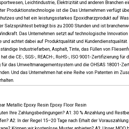
nsportwesen, Leichtindustrie, Elektrizität und anderen Branchen
rter Produktionstechnologie ist die Das Unternehmen verfügt üb
hutzes und hat ein leistungsstarkes Epoxidharzprodukt auf Was
er Salzsprühtest beträgt bis zu 2000 Stunden und ist branchenwe
Windkraft. Das Unternehmen setzt auf technologische Innovation
 und achtet dabei auf Produktqualität und Kundendienstqualität
ständige Industriefarben, Asphalt, Tinte, das Füllen von Flies
hat die CE-, SGS-, REACH-, RoHS-, ISO 9001-Zertifizierung für
ng für das Umweltmanagementsystem und die OHSAS 18001-Zerti
nden. Und das Unternehmen hat eine Reihe von Patenten im Zus
rhalten.
uten Ihre Zahlungsbedingungen? A1: 30 % Anzahlung und Restbetra
afen? A2: In der Regel 15–20 Tage nach Erhalt der Vorauszahlu
age? Können wir kostenlose Muster anbieten? A3: Unser MOQ be