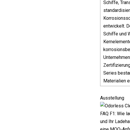
Schiffe, Tra
standardisie
Korrosionssc
entwickelt. D
Schiffe und 
Kernelemente
korrosionsbe
Unternehmen 
Zertifizieru
Series besta
Materialien e
Ausstellung
FAQ F1: Wie la
und Ihr Ladeh
eine MOQ-Anfr