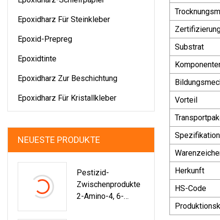
Trocknungsm
Epoxidharz Für Steinkleber
Zertifizierun
Epoxid-Prepreg
Substrat
Epoxidtinte
Komponente
Epoxidharz Zur Beschichtung
Bildungsmec
Epoxidharz Für Kristallkleber
Vorteil
Transportpak
Spezifikation
NEUESTE PRODUKTE
Warenzeiche
Herkunft
Pestizid-
Zwischenprodukte
HS-Code
2-Amino-4, 6-
Produktionsk
Dimethoxypyrimidi
N CAS 36315-01-2