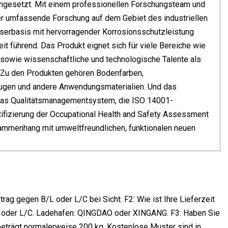
 eingesetzt. Mit einem professionellen Forschungsteam und
er umfassende Forschung auf dem Gebiet des industriellen
serbasis mit hervorragender Korrosionsschutzleistung
it führend. Das Produkt eignet sich für viele Bereiche wie
 sowie wissenschaftliche und technologische Talente als
. Zu den Produkten gehören Bodenfarben,
enfugen und andere Anwendungsmaterialien. Und das
 das Qualitätsmanagementsystem, die ISO 14001-
fizierung der Occupational Health and Safety Assessment
ammenhang mit umweltfreundlichen, funktionalen neuen
g gegen B/L oder L/C bei Sicht. F2: Wie ist Ihre Lieferzeit
ng oder L/C. Ladehafen: QINGDAO oder XINGANG. F3: Haben Sie
trägt normalerweise 200 kg. Kostenlose Muster sind in