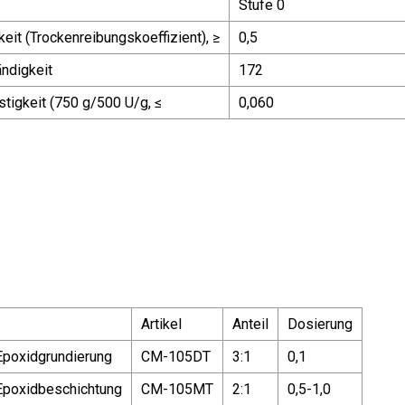
Stufe 0
eit (Trockenreibungskoeffizient), ≥
0,5
ndigkeit
172
stigkeit (750 g/500 U/g, ≤
0,060
Artikel
Anteil
Dosierung
Epoxidgrundierung
CM-105DT
3:1
0,1
Epoxidbeschichtung
CM-105MT
2:1
0,5-1,0