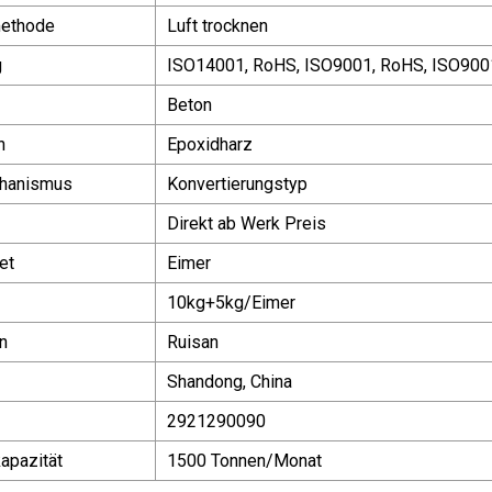
ethode
Luft trocknen
g
ISO14001, RoHS, ISO9001, RoHS, ISO900
Beton
n
Epoxidharz
hanismus
Konvertierungstyp
Direkt ab Werk Preis
et
Eimer
10kg+5kg/Eimer
n
Ruisan
Shandong, China
2921290090
apazität
1500 Tonnen/Monat