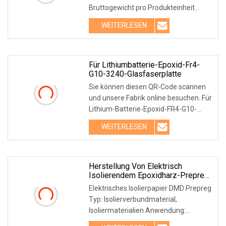
Bruttogewicht pro Produkteinheit
1000,000 kg Bleifreie Verbundplatten
WEITERLESEN
sind Verbundmaterialien aus
importierten Glasfasern, PI-
Temperatur
Für Lithiumbatterie-Epoxid-Fr4-
G10-3240-Glasfaserplatte
Sie können diesen QR-Code scannen
und unsere Fabrik online besuchen. Für
Lithium-Batterie-Epoxid-FR4-G10-
3240-Glasfaserplatten
WEITERLESEN
Produktionsbeschreibung: Epoxid-FR4-
G10-3240-Glasfaserplatten bestehen
aus Glasfasergewebe
Herstellung Von Elektrisch
Isolierendem Epoxidharz-Prepreg
DMD
Elektrisches Isolierpapier DMD Prepreg
Typ: Isolierverbundmaterial,
Isoliermaterialien Anwendung:
Hochspannung Dicke: