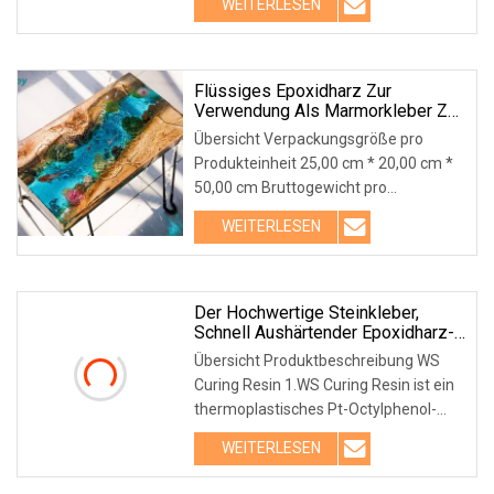
WEITERLESEN
0,15/0,18/0,20/0,25/0,30 (mm) Breite:
980 (mm) (kundenspezifische Größe)
Flüssiges Epoxidharz Zur
Verwendung Als Marmorkleber Zur
Reparatur Von Steinfarben
Übersicht Verpackungsgröße pro
Produkteinheit 25,00 cm * 20,00 cm *
50,00 cm Bruttogewicht pro
Produkteinheit 25,000 kg
WEITERLESEN
Produktbeschreibung Epoxidharz wird
durch Mischen zweier Harze
hergestellt, um ein hochwirksames
Harz zu erzeugen
Der Hochwertige Steinkleber,
Schnell Aushärtender Epoxidharz-
Zweikomponenten-WS-Kleber
Übersicht Produktbeschreibung WS
Curing Resin 1.WS Curing Resin ist ein
thermoplastisches Pt-Octylphenol-
Formaldehyd-Reaktivharz. 2.
WEITERLESEN
TYPISCHE EIGENSCHAFTEN: a) WS-
Harz ist der Härter von NR und