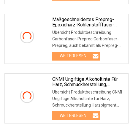
hochtemperaturbeständigem
Epoxidharz in die B-Stufe durch
Einbrennen von Zeichen entsteht
Maßgeschneidertes Prepreg-
Epoxidharz-Kohlenstofffaser-
Prepreg Für Autoklaven
Übersicht Produktbeschreibung
Carbonfaser-Prepreg Carbonfaser-
Prepreg, auch bekannt als Prepreg-
Carbonfasergewebe, ist ein
WEITERLESEN
Verbundmaterial aus
Carbonfasergarn, Epoxidharz,
Trennpapier und
CNMI Ungiftige Alkoholtinte Für
Harz, Schmuckherstellung,
Harzpigment, Transparente Farbe,
Übersicht Produktbeschreibung CNMI
Harzfarbstoff
Ungiftige Alkoholtinte für Harz,
Schmuckherstellung Harzpigment
Transparente Farbe Harzfarbstoff
WEITERLESEN
Detaillierte Fotos Verpackung und
Versand FirmenprofilUnsere
VorteileFAQ