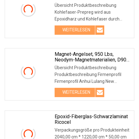
33%-42%
Übersicht Produktbeschreibung
Kohlefaser-Prepreg wird aus
Epoxidharz und Kohlefaser durch
Heißschmelzen, Beschichten,
WEITERLESEN
Heißpressen, Abkühlen, Filmen,
Wickeln und andere
Verarbeitungsprozesse von
Verbundwerkstoffen hergestellt
Magnet-Angelset, 950 Lbs,
Neodym-Magnetmaterialien, D90
Mm, 49 Fuß Seil, Versenktes Loch
Übersicht Produktbeschreibung
M10
Produktbeschreibung Firmenprofil
Firmenprofil Anhui Lulang New
Material Technology Co., Ltd mit
WEITERLESEN
Hauptsitz in Hefei, China, ist ein High-
Tech-Unternehmen, das sich mit der
Epoxid-Fiberglas-Schwarzlaminat
Ricocel
Verpackungsgröße pro Produkteinheit
2040,00 cm * 1220,00 cm * 50,00 cm