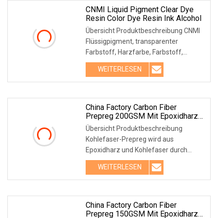
CNMI Liquid Pigment Clear Dye
Resin Color Dye Resin Ink Alcohol
Übersicht Produktbeschreibung CNMI
Flüssigpigment, transparenter
Farbstoff, Harzfarbe, Farbstoff,
Harztinte, Alkohol, Epoxidpigment,
WEITERLESEN
flüssiger Epoxidfarbstoff für
Epoxidharz, Kunsthandwerk,
detaillierte Fotos, Verpackung und
Versandunternehmen
China Factory Carbon Fiber
Prepreg 200GSM Mit Epoxidharz
33%-42%
Übersicht Produktbeschreibung
Kohlefaser-Prepreg wird aus
Epoxidharz und Kohlefaser durch
Heißschmelzen, Beschichten,
WEITERLESEN
Heißpressen, Abkühlen, Filmen,
Wickeln und andere
Verarbeitungsprozesse von
Verbundwerkstoffen hergestellt
China Factory Carbon Fiber
Prepreg 150GSM Mit Epoxidharz